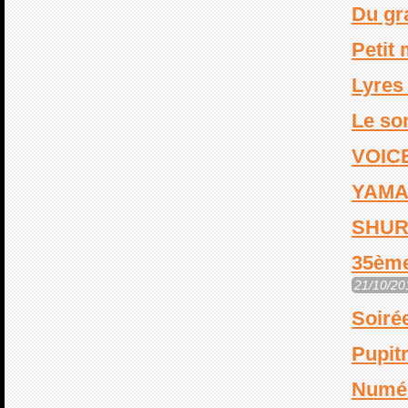
Du gra
Petit 
Lyres
Le so
VOIC
YAMA
SHUR
35ème
21/10/20
Soiré
Pupit
Numér