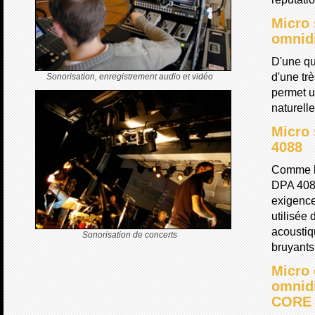
Micro 
omnidi
D'une qu
d'une tr
Sonorisation, enregistrement audio et vidéo
permet u
naturell
Micro 
4088
Comme l
DPA 4088
exigence
utilisée
acoustiqu
Sonorisation de concerts
bruyants
Micro 
omnidi
CORE