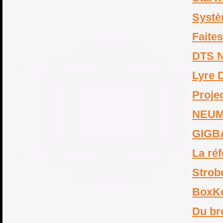
Systè
Faites
DTS 
Lyre
Proje
NEUM
GIGB
La réf
Strob
BoxK
Du bro