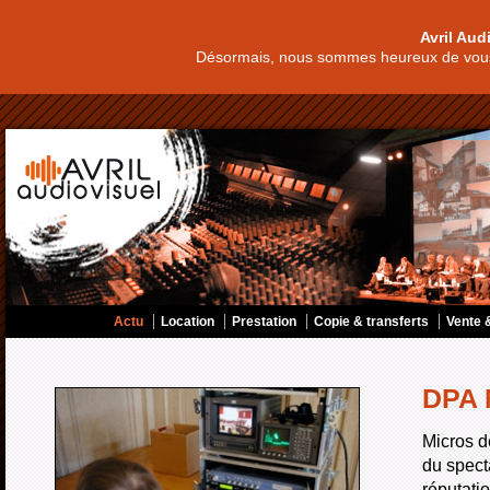
Avril Aud
Désormais, nous sommes heureux de vous
Actu
Location
Prestation
Copie & transferts
Vente &
DPA 
Micros d
du spect
réputatio