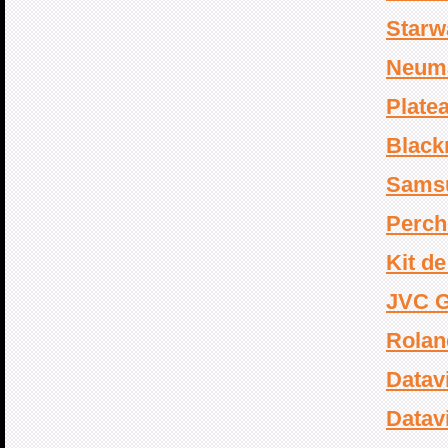
Starw
Neum
Plate
Black
Sams
Perch
Kit d
JVC 
Rolan
Datav
Datav