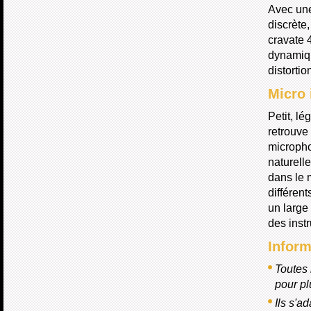
Avec une
discrète
cravate 
dynamiq
distortio
Micro
Petit, lé
retrouve 
microph
naturell
dans le 
différen
un large
des inst
Infor
Toutes 
pour pl
Ils s'a