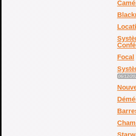
Camér
Black
Locat
Systè
Conf
Focal
Systè
06/12/20
Nouve
Démé
Barre
Cham
Starw