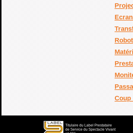
Proje
Ecran
Transf
Robot
Matéri
Prest
Monit
Passa
Coup 
Titulaire du Label Prestataire
de Service du Spectacle Vivant