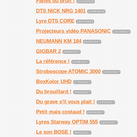
Faites du bruit !
21/10/2018
DTS NICK NRG 1401
22/08/2018
Lyre DTS CORE
19/07/2018
Projecteurs vidéo PANASONIC
13/10/2017
NEUMANN KM 184
04/09/2017
GIGBAR 2
23/06/2017
La référence !
31/05/2017
Stroboscope ATOMIC 3000
19/05/2017
BoxKolor UHD
27/04/2017
Du brouillard !
25/04/2017
Du grave s'il vous plait !
21/03/2017
Petit mais costaud !
03/03/2017
Lyres Starway OPTIM 555
23/02/2017
Le son BOSE !
08/02/2017