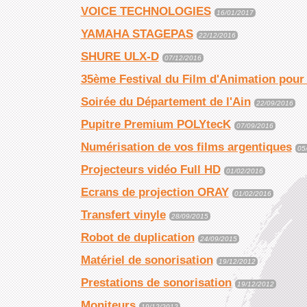
VOICE TECHNOLOGIES
16/01/2017
YAMAHA STAGEPAS
22/12/2016
SHURE ULX-D
07/12/2016
35ème Festival du Film d'Animation pour
Soirée du Département de l'Ain
22/09/2016
Pupitre Premium POLYtecK
07/09/2016
Numérisation de vos films argentiques
05
Projecteurs vidéo Full HD
01/02/2016
Ecrans de projection ORAY
01/02/2016
Transfert vinyle
28/09/2015
Robot de duplication
24/09/2015
Matériel de sonorisation
19/12/2012
Prestations de sonorisation
19/12/2012
Moniteurs
19/12/2012