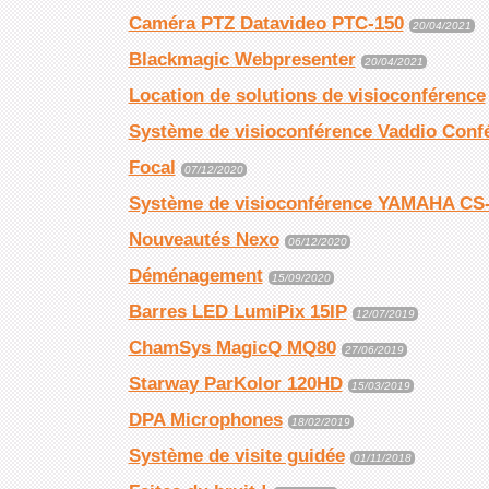
Caméra PTZ Datavideo PTC-150
20/04/2021
Blackmagic Webpresenter
20/04/2021
Location de solutions de visioconférence
Système de visioconférence Vaddio Con
Focal
07/12/2020
Système de visioconférence YAMAHA CS
Nouveautés Nexo
06/12/2020
Déménagement
15/09/2020
Barres LED LumiPix 15IP
12/07/2019
ChamSys MagicQ MQ80
27/06/2019
Starway ParKolor 120HD
15/03/2019
DPA Microphones
18/02/2019
Système de visite guidée
01/11/2018