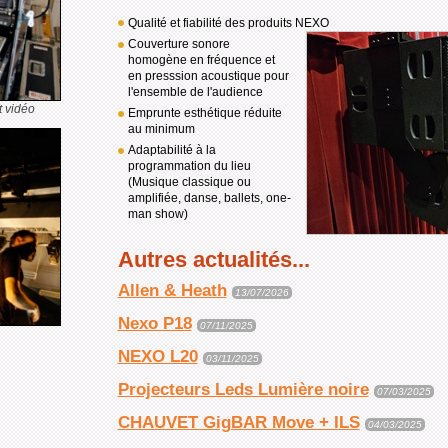
Qualité et fiabilité des produits NEXO
Couverture sonore
homogène en fréquence et
en presssion acoustique pour
l'ensemble de l'audience
t vidéo
Emprunte esthétique réduite
au minimum
Adaptabilité à la
programmation du lieu
(Musique classique ou
amplifiée, danse, ballets, one-
man show)
Autres actualités...
Allen & Heath
13/07/2026
Nexo P18
07/11/2025
NEXO L20
03/11/2025
Projecteurs Leds Lumière noire
07/03/2025
CHAUVET GigBAR Move + ILS
04/03/2025