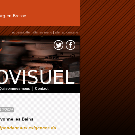
rg-en-Bresse
accessibilité
|
aller au menu
|
aller au contenu
Qui sommes-nous
Contact
12/2025
ivonne les Bains
répondant aux exigences du