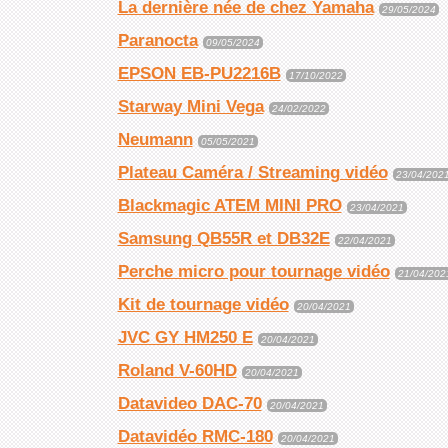
La dernière née de chez Yamaha
29/05/2024
Paranocta
09/05/2024
EPSON EB-PU2216B
17/10/2022
Starway Mini Vega
24/02/2022
Neumann
05/05/2021
Plateau Caméra / Streaming vidéo
23/04/202
Blackmagic ATEM MINI PRO
23/04/2021
Samsung QB55R et DB32E
22/04/2021
Perche micro pour tournage vidéo
21/04/202
Kit de tournage vidéo
20/04/2021
JVC GY HM250 E
20/04/2021
Roland V-60HD
20/04/2021
Datavideo DAC-70
20/04/2021
Datavidéo RMC-180
20/04/2021