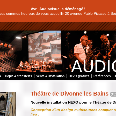
Avril Audiovisuel a déménagé !
ous sommes heureux de vous accueillir
20 avenue Pablo Picasso
à Bou
n
Copie & transferts
Vente & installation
Devis gratuits
Références
Théâtre de Divonne les Bains
04/
Nouvelle installation NEXO pour le Théâtre de D
Conception d'un design multisources complet 
lieu
: