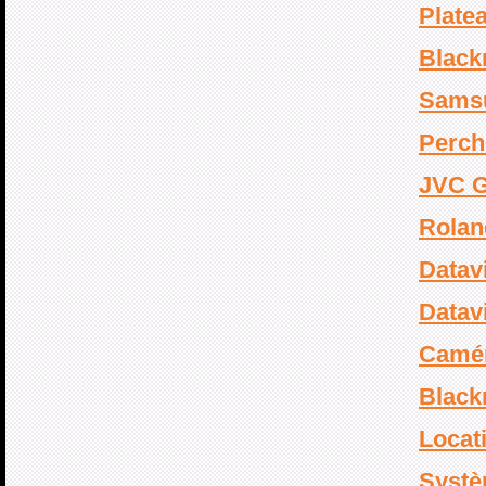
Plate
Black
Sams
Perch
JVC 
Rolan
Datav
Datav
Camér
Black
Locat
Systè