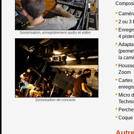
Composit
Caméra
2 ou 3 
Enregi
Sonorisation, enregistrement audio et vidéo
4 pist
Adaptat
(permet
la cam
Housse 
Zoom
Cartes
enregis
Micro 
Sonorisation de concerts
Techni
Perche
Coque d
Autre