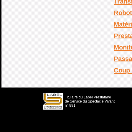
Transf
Robot
Matéri
Prest
Monit
Passa
Coup 
Titulaire du Label Prestataire
de Service du Spectacle Vivant
n° 891