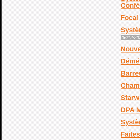
Conf
Focal
Systè
06/12/20
Nouve
Démé
Barre
Cham
Starw
DPA M
Systè
Faites