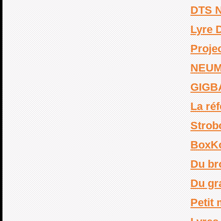
DTS 
Lyre
Proje
NEUM
GIGB
La réf
Strob
BoxK
Du bro
Du gra
Petit 