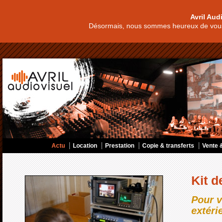
Avril Aud
Désormais, nous sommes heureux de vous
Actu
Location
Prestation
Copie & transferts
Vente &
Kit 
Pour v
extéri