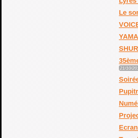
Lyres
Le so
VOIC
YAMA
SHUR
35ème
21/10/20
Soiré
Pupit
Numér
Proje
Ecran