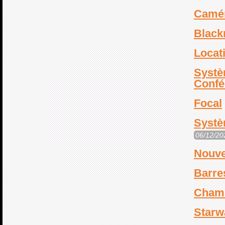
Camér
Black
Locat
Systè
Conf
Focal
Systè
06/12/20
Nouve
Barre
Cham
Starw