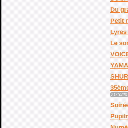
Du gra
Petit 
Lyres
Le so
VOIC
YAMA
SHUR
35ème
21/10/20
Soiré
Pupit
Numér