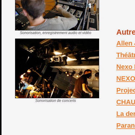
Autre
Sonorisation, enregistrement audio et vidéo
Allen
Théât
Nexo 
NEXO
Proje
CHAU
Sonorisation de concerts
La de
Paran