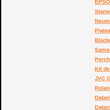
EPSO
Starw
Neum
Plate
Black
Sams
Perch
Kit d
JVC 
Rolan
Datav
Datav