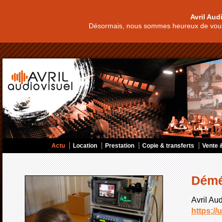
Avril Aud
Désormais, nous sommes heureux de vous
Actu
Location
Prestation
Copie & transferts
Vente &
Dém
Avril Au
https://